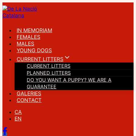
Skip
to
content
IN MEMORIAM
FEMALES
MALES
YOUNG DOGS
CURRENT LITTERS
CURRENT LITTERS
PLANNED LITTERS
DO YOU WANT A PUPPY? WE ARE A
GUARANTEE
GALERIES
CONTACT
CA
EN