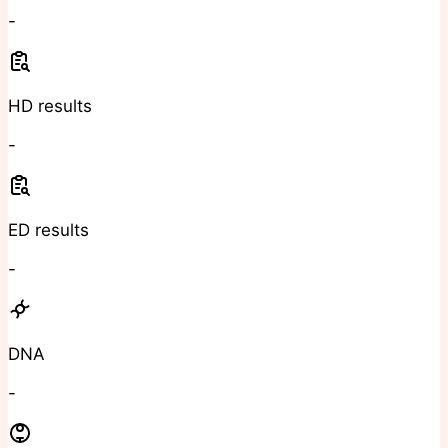
-
HD results
-
ED results
-
DNA
-