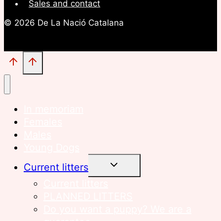
Sales and contact
© 2026 De La Nació Catalana
In memoriam
Females
Males
Young Dogs
TOGGLE
Current litters
CHILD
MENU
Current litters
PLANNED LITTERS
Do you want a puppy? We are a