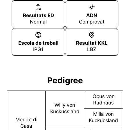
Resultats ED
ADN
Normal
Comprovat
Escola de treball
Resultat KKL
IPG1
LBZ
Pedigree
Opus von
Radhaus
Willy von
Kuckucsland
Milla von
Mondo di
Kuckucsland
Casa