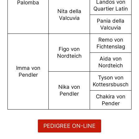
Landos von
Palomba
Quartier Latin
Nita della
Valcuvia
Pania della
Valcuvia
Remo von
Fichtenslag
Figo von
Nordteich
Aida von
Nordteich
Imma von
Pendler
Tyson von
Kottesrsbusch
Nika von
Pendler
Chakira von
Pender
PEDIGREE ON-LINE