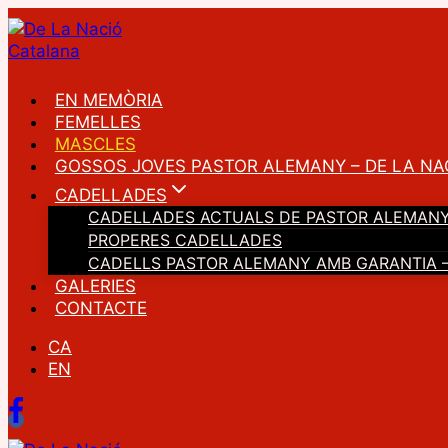
Vés
al
contingut
EN MEMÒRIA
FEMELLES
MASCLES
GOSSOS JOVES PASTOR ALEMANY – DE LA NA
CADELLADES
CADELLADES ACTUALS DE PASTOR ALEMANY
PROPERES CADELLADES
CADELLS PASTOR ALEMANY AMB GARANTIA –
GALERIES
CONTACTE
CA
EN