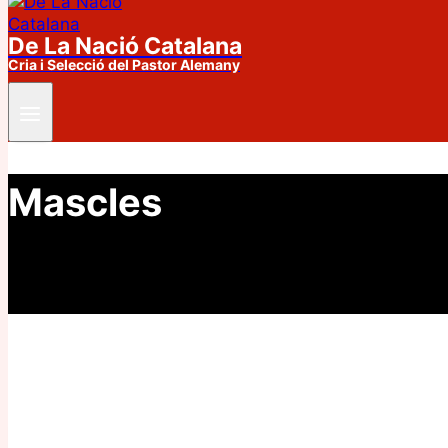
De La Nació Catalana
Cria i Selecció del Pastor Alemany
Mascles