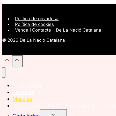
Política de privadesa
Política de cookies
Venda i Contacte – De La Nació Catalana
© 2026 De La Nació Catalana
En memòria
Femelles
Mascles
Gossos Joves Pastor Alemany – De La Nac
ALTERNA
Cadellades