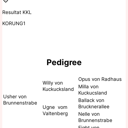
Resultat KKL
KORUNG1
Pedigree
Opus von Radhaus
Willy von
Milla von
Kuckucksland
Kuckucsland
Usher von
Ballack von
Brunnenstrabe
Brucknerallee
Ugne vom
Valtenberg
Nelle von
Brunnenstrabe
Fight von