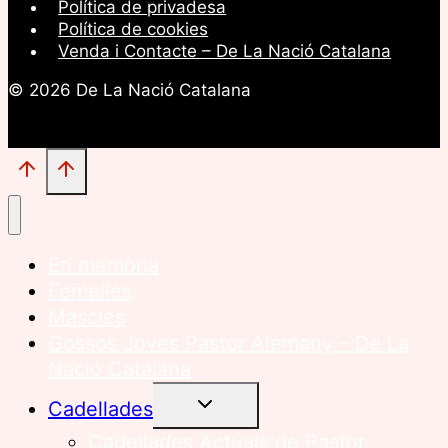
Política de privadesa
Política de cookies
Venda i Contacte – De La Nació Catalana
© 2026 De La Nació Catalana
En memòria
Femelles
Mascles
Gossos Joves Pastor Alemany – De La
Nació Catalana
ALTERNA
Cadellades
EL
MENÚ
Cadellades Actuals de Pastor
FILL